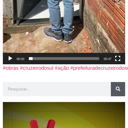
00:00
00:47
#obras
#cruzeirodosul
#ação
#prefeituradecruzeirodos