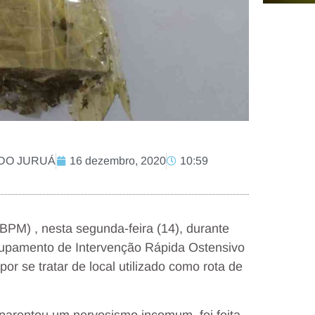
A DO JURUÁ
16 dezembro, 2020
10:59
6º BPM) , nesta segunda-feira (14), durante
rupamento de Intervenção Rápida Ostensivo
or se tratar de local utilizado como rota de
parentou um nervosismo incomum, foi feita