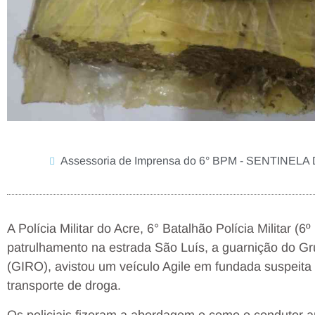
Assessoria de Imprensa do 6° BPM - SENTINEL
A Polícia Militar do Acre, 6° Batalhão Polícia Militar (
patrulhamento na estrada São Luís, a guarnição do G
(GIRO), avistou um veículo Agile em fundada suspeita p
transporte de droga.
Os policiais fizeram a abordagem e como o condutor a