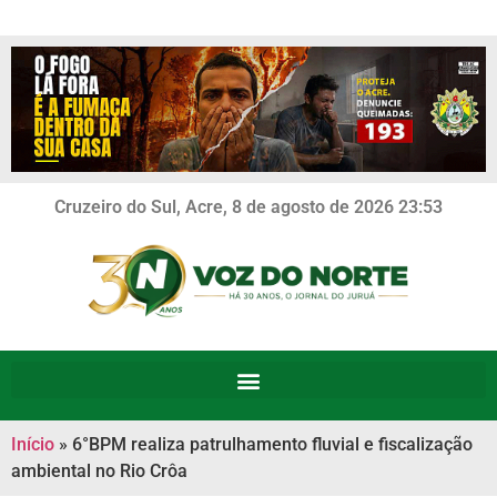
Cruzeiro do Sul, Acre, 8 de agosto de 2026 23:53
Início
»
6°BPM realiza patrulhamento fluvial e fiscalização
ambiental no Rio Crôa