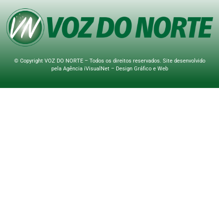
© Copyright VOZ DO NORTE – Todos os direitos reservados. Site desenvolvido
pela
Agência iVisualNet – Design Gráfico e Web