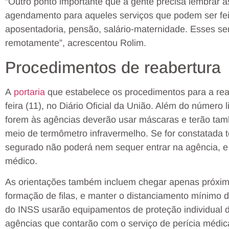
“Outro ponto importante que a gente precisa lembrar 
agendamento para aqueles serviços que podem ser fei
aposentadoria, pensão, salário-maternidade. Esses se
remotamente”, acrescentou Rolim.
Procedimentos de reabertura
A
portaria
que estabelece os procedimentos para a reab
feira (11), no Diário Oficial da União. Além do número
forem às agências deverão usar máscaras e terão tamb
meio de termômetro infravermelho. Se for constatada 
segurado não poderá nem sequer entrar na agência, e 
médico.
As orientações também incluem chegar apenas próximo
formação de filas, e manter o distanciamento mínimo 
do INSS usarão equipamentos de proteção individual 
agências que contarão com o serviço de perícia médic