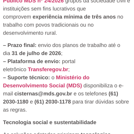
Público MDS nº 24/2026
grupos da sociedade civil e
instituições sem fins lucrativos que
comprovem
experiência mínima de três anos
no
trabalho com povos tradicionais ou no
desenvolvimento rural.
– Prazo final:
envio dos planos de trabalho até o
dia
31 de julho de 2026
;
– Plataforma de envio:
portal
eletrônico
Transferegov.br
;
– Suporte técnico:
o
Ministério do
Desenvolvimento Social (MDS)
disponibiliza o e-
mail
cisternas@mds.gov.br
e os telefones
(61)
2030-1180
e
(61) 2030-1178
para tirar dúvidas sobre
as regras.
Tecnologia social e sustentabilidade