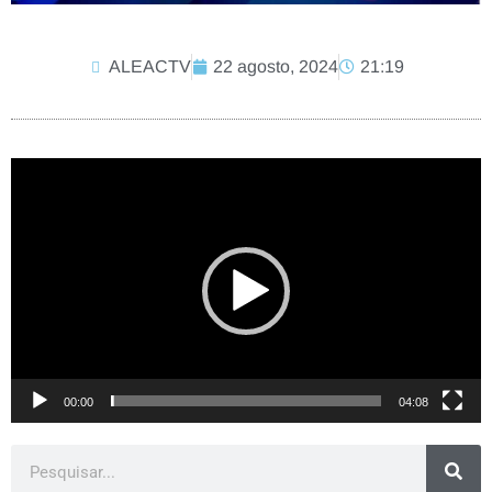
ALEACTV
22 agosto, 2024
21:19
Tocador
de
vídeo
00:00
04:08