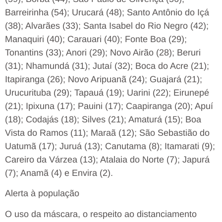
Barreirinha (54); Urucará (48); Santo Antônio do Içá
(38); Alvarães (33); Santa Isabel do Rio Negro (42);
Manaquiri (40); Carauari (40); Fonte Boa (29);
Tonantins (33); Anori (29); Novo Airão (28); Beruri
(31); Nhamundá (31); Jutaí (32); Boca do Acre (21);
Itapiranga (26); Novo Aripuanã (24); Guajará (21);
Urucurituba (29); Tapauá (19); Uarini (22); Eirunepé
(21); Ipixuna (17); Pauini (17); Caapiranga (20); Apuí
(18); Codajás (18); Silves (21); Amaturá (15); Boa
Vista do Ramos (11); Maraã (12); São Sebastião do
Uatumã (17); Juruá (13); Canutama (8); Itamarati (9);
Careiro da Várzea (13); Atalaia do Norte (7); Japurá
(7); Anamã (4) e Envira (2).
Alerta à população
O uso da máscara, o respeito ao distanciamento