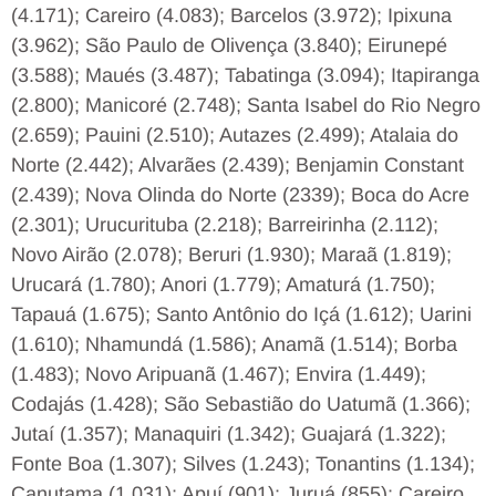
(4.171); Careiro (4.083); Barcelos (3.972); Ipixuna
(3.962); São Paulo de Olivença (3.840); Eirunepé
(3.588); Maués (3.487); Tabatinga (3.094); Itapiranga
(2.800); Manicoré (2.748); Santa Isabel do Rio Negro
(2.659); Pauini (2.510); Autazes (2.499); Atalaia do
Norte (2.442); Alvarães (2.439); Benjamin Constant
(2.439); Nova Olinda do Norte (2339); Boca do Acre
(2.301); Urucurituba (2.218); Barreirinha (2.112);
Novo Airão (2.078); Beruri (1.930); Maraã (1.819);
Urucará (1.780); Anori (1.779); Amaturá (1.750);
Tapauá (1.675); Santo Antônio do Içá (1.612); Uarini
(1.610); Nhamundá (1.586); Anamã (1.514); Borba
(1.483); Novo Aripuanã (1.467); Envira (1.449);
Codajás (1.428); São Sebastião do Uatumã (1.366);
Jutaí (1.357); Manaquiri (1.342); Guajará (1.322);
Fonte Boa (1.307); Silves (1.243); Tonantins (1.134);
Canutama (1.031); Apuí (901); Juruá (855); Careiro