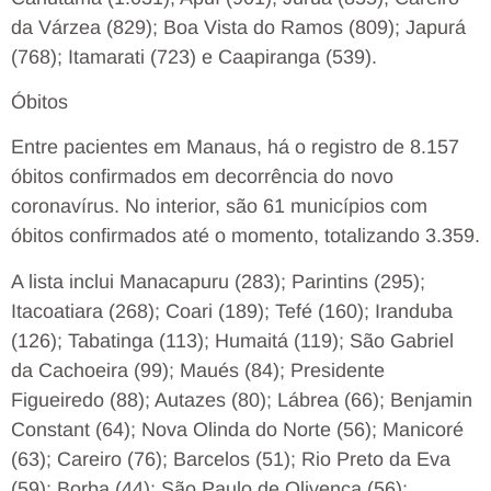
da Várzea (829); Boa Vista do Ramos (809); Japurá
(768); Itamarati (723) e Caapiranga (539).
Óbitos
Entre pacientes em Manaus, há o registro de 8.157
óbitos confirmados em decorrência do novo
coronavírus. No interior, são 61 municípios com
óbitos confirmados até o momento, totalizando 3.359.
A lista inclui Manacapuru (283); Parintins (295);
Itacoatiara (268); Coari (189); Tefé (160); Iranduba
(126); Tabatinga (113); Humaitá (119); São Gabriel
da Cachoeira (99); Maués (84); Presidente
Figueiredo (88); Autazes (80); Lábrea (66); Benjamin
Constant (64); Nova Olinda do Norte (56); Manicoré
(63); Careiro (76); Barcelos (51); Rio Preto da Eva
(59); Borba (44); São Paulo de Olivença (56);