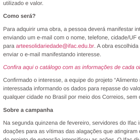
utilizado e valor.
C
omo será?
Para adquirir uma obra, a pessoa deverá manifestar int
enviando um e-mail com o nome, telefone, cidade/UF 
para
arteesolidariedade@ifac.edu.br
. A obra escolhida
enviar o e-mail manifestando interesse.
Confira aqui o catálogo com as informações de cada o
Confirmado o interesse, a equipe do projeto “Aliment
interessada informando os dados para repasse do valo
qualquer cidade no Brasil por meio dos Correios, sem 
Sobre a campanha
Na segunda quinzena de fevereiro, servidores do Ifac 
doações para as vítimas das alagações que atingiram d
do projeto de extensão intensificou as ações. O Ifac di