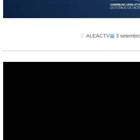
ALEACTV
3 setembr