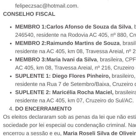
felipeczsac@hotmail.com.
CONSELHO FISCAL
MEMBRO 1:
Carlos Afonso de Souza da Silva
,
246540, residente na Rodovia AC 405, nº 880, Cr
MEMBRO 2:
Raimundo Martins de Souza
, bras
residente na AC 405, km 08, Travessa Areial, nº 
MEMBRO 3:
Maria Ivani da Silva
, brasileira, C
AC 405, km 08, Travessa Areial, nº 216, Cruzeiro
SUPLENTE 1: Diego Flores Pinheiro,
brasileir
residente na Rua 7 de Setembro/Baixa, Cruzeiro 
SUPLENTE 2: Maricélia Rocha Maciel,
brasilei
residente na AC 405, km 07, Cruzeiro do Sul/AC.
DO ENCERRAMENTO
Os eleitos declararam sob as penas da lei que não es
sociedade por lei especial ou condenação criminal. Na
encerrou a sessão e eu,
Maria Roseli Silva de Olivei