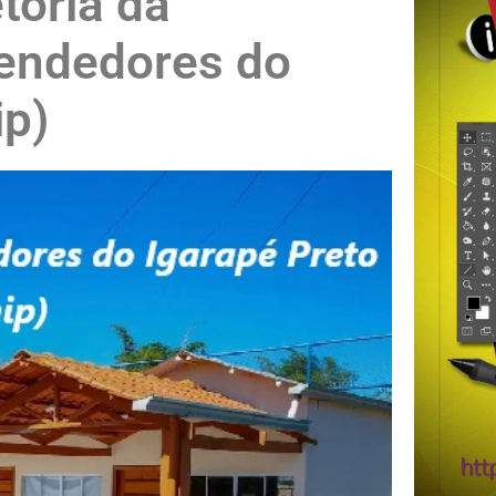
toria da
endedores do
ip)