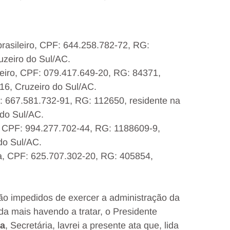
 brasileiro, CPF: 644.258.782-72, RG:
uzeiro do Sul/AC.
ileiro, CPF: 079.417.649-20, RG: 84371,
216, Cruzeiro do Sul/AC.
PF: 667.581.732-91, RG: 112650, residente na
 do Sul/AC.
o, CPF: 994.277.702-44, RG: 1188609-9,
do Sul/AC.
ra, CPF: 625.707.302-20, RG: 405854,
tão impedidos de exercer a administração da
da mais havendo a tratar, o Presidente
ra
, Secretária, lavrei a presente ata que, lida