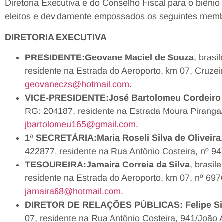
Diretoria Executiva e do Conselho Fiscal para o biêni
eleitos e devidamente empossados os seguintes memb
DIRETORIA EXECUTIVA
PRESIDENTE:
Geovane Maciel de Souza
, bras
residente na Estrada do Aeroporto, km 07, Cruzei
geovaneczs@hotmail.com
.
VICE-PRESIDENTE:
José Bartolomeu Cordeiro 
RG: 204187, residente na Estrada Moura Piranga/
jbartolomeu165@gmail.com
.
1ª SECRETÁRIA:
Maria Roseli Silva de Oliveira
422877, residente na Rua Antônio Costeira, nº 94
TESOUREIRA:
Jamaira Correia da Silva
, brasil
residente na Estrada do Aeroporto, km 07, nº 6976
jamaira68@hotmail.com
.
DIRETOR DE RELAÇÕES PÚBLICAS: Felipe Sil
07, residente na Rua Antônio Costeira, 941/João A