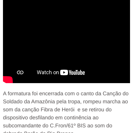
A formatura foi encerrada com o canto da Canção do
Soldado da Amazônia pela tropa, rompeu marcha ao
som da canção Fibra de Herói e se retirou do
dispositivo desfilando em continência ao
subcomandante do C.Fron/61º BIS ao som do