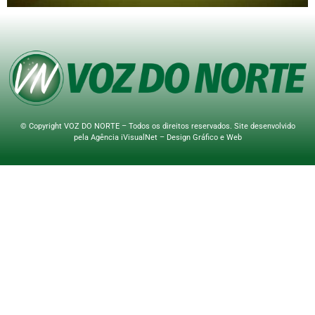
© Copyright VOZ DO NORTE – Todos os direitos reservados. Site desenvolvido
pela
Agência iVisualNet – Design Gráfico e Web