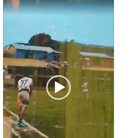
de
vídeo