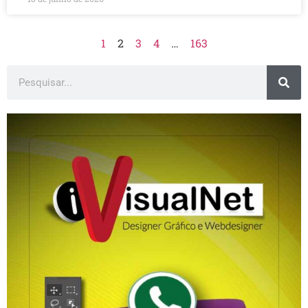
1
2
3
4
…
163