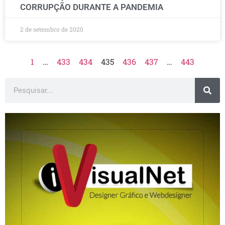
CORRUPÇÃO DURANTE A PANDEMIA
2 de setembro de 2020
1
…
433
434
435
436
437
…
443