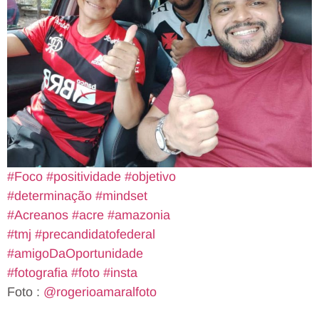
#Foco
#positividade
#objetivo
#determinação
#mindset
#Acreanos
#acre
#amazonia
#tmj
#precandidatofederal
#amigoDaOportunidade
#fotografia
#foto
#insta
Foto :
@rogerioamaralfoto