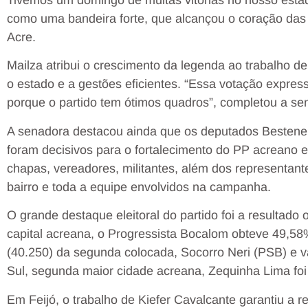
Tivemos um domingo de muitas vitórias no nosso esta
como uma bandeira forte, que alcançou o coração das 
Acre.
Mailza atribui o crescimento da legenda ao trabalho d
o estado e a gestões eficientes. “Essa votação express
porque o partido tem ótimos quadros”, completou a se
A senadora destacou ainda que os deputados Bestene,
foram decisivos para o fortalecimento do PP acreano e
chapas, vereadores, militantes, além dos representant
bairro e toda a equipe envolvidos na campanha.
O grande destaque eleitoral do partido foi a resultado
capital acreana, o Progressista Bocalom obteve 49,58
(40.250) da segunda colocada, Socorro Neri (PSB) e 
Sul, segunda maior cidade acreana, Zequinha Lima foi
Em Feijó, o trabalho de Kiefer Cavalcante garantiu a 