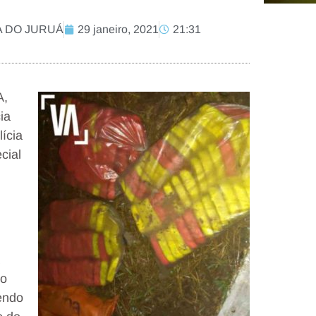
LA DO JURUÁ
29 janeiro, 2021
21:31
A,
ia
lícia
cial
 o
endo