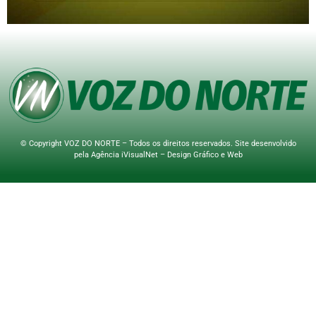
© Copyright VOZ DO NORTE – Todos os direitos reservados. Site desenvolvido
pela
Agência iVisualNet – Design Gráfico e Web