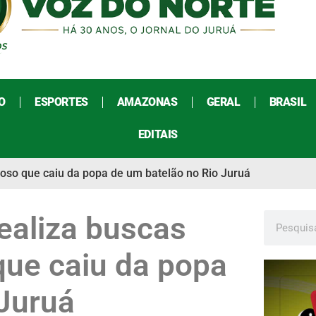
O
ESPORTES
AMAZONAS
GERAL
BRASIL
EDITAIS
doso que caiu da popa de um batelão no Rio Juruá
ealiza buscas
que caiu da popa
 Juruá