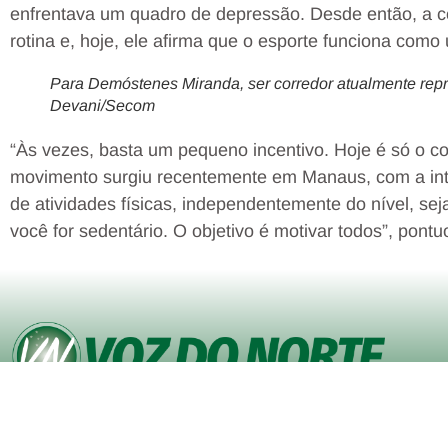
enfrentava um quadro de depressão. Desde então, a co
rotina e, hoje, ele afirma que o esporte funciona com
Para Demóstenes Miranda, ser corredor atualmente rep
Devani/Secom
“Às vezes, basta um pequeno incentivo. Hoje é só o 
movimento surgiu recentemente em Manaus, com a int
de atividades físicas, independentemente do nível, se
você for sedentário. O objetivo é motivar todos”, pont
© Copyright VOZ DO NORTE – Todos os direitos reservados. Site
desenvolvido pela
Agência iVisualNet – Design Gráfico e Web