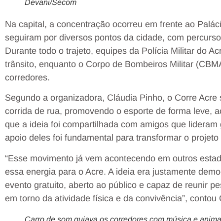
Devani/Secom
Na capital, a concentração ocorreu em frente ao Palác
seguiram por diversos pontos da cidade, com percurso
Durante todo o trajeto, equipes da Polícia Militar do
trânsito, enquanto o Corpo de Bombeiros Militar (CBM
corredores.
Segundo a organizadora, Cláudia Pinho, o Corre Acre 
corrida de rua, promovendo o esporte de forma leve, ac
que a ideia foi compartilhada com amigos que lideram
apoio deles foi fundamental para transformar o projeto
“Esse movimento já vem acontecendo em outros estado
essa energia para o Acre. A ideia era justamente demo
evento gratuito, aberto ao público e capaz de reunir pe
em torno da atividade física e da convivência”, contou 
Carro de som guiava os corredores com música e anima