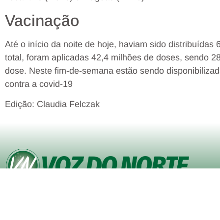
Vacinação
Até o início da noite de hoje, haviam sido distribuída
total, foram aplicadas 42,4 milhões de doses, sendo 2
dose. Neste fim-de-semana estão sendo disponibiliza
contra a covid-19
Edição: Claudia Felczak
© Copyright VOZ DO NORTE – Todos os direitos reservados. Site
desenvolvido pela
Agência iVisualNet – Design Gráfico e Web