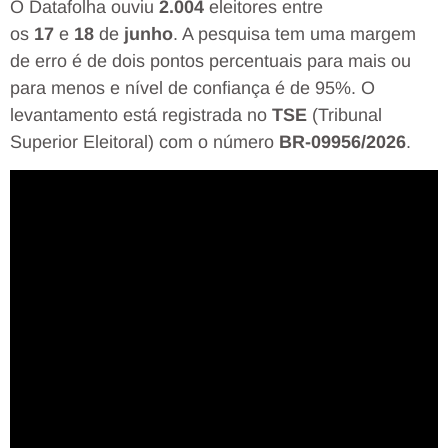
O Datafolha ouviu
2.004
eleitores entre
os
17
e
18
de
junho
. A pesquisa tem uma margem
de erro é de dois pontos percentuais para mais ou
para menos e nível de confiança é de 95%. O
levantamento está registrada no
TSE
(Tribunal
Superior Eleitoral) com o número
BR-09956/2026
.