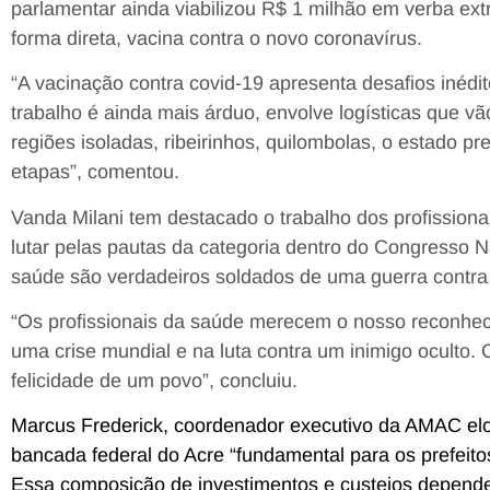
parlamentar ainda viabilizou R$ 1 milhão em verba ex
forma direta, vacina contra o novo coronavírus.
“A vacinação contra covid-19 apresenta desafios inédi
trabalho é ainda mais árduo, envolve logísticas que vã
regiões isoladas, ribeirinhos, quilombolas, o estado pr
etapas”, comentou.
Vanda Milani tem destacado o trabalho dos profissio
lutar pelas pautas da categoria dentro do Congresso N
saúde são verdadeiros soldados de uma guerra contra u
“Os profissionais da saúde merecem o nosso reconhec
uma crise mundial e na luta contra um inimigo oculto. 
felicidade de um povo”, concluiu.
Marcus Frederick, coordenador executivo da AMAC elo
bancada federal do Acre “fundamental para os prefeit
Essa composição de investimentos e custeios depend