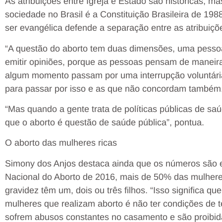
As atribuições entre Igreja e Estado são históricas, ma
sociedade no Brasil é a Constituição Brasileira de 19
ser evangélica defende a separação entre as atribuiç
“A questão do aborto tem duas dimensões, uma pessoal 
emitir opiniões, porque as pessoas pensam de maneira 
algum momento passam por uma interrupção voluntári
para passar por isso e as que não concordam também
“Mas quando a gente trata de políticas públicas de sa
que o aborto é questão de saúde pública”, pontua.
O aborto das mulheres ricas
Simony dos Anjos destaca ainda que os números são 
Nacional do Aborto de 2016, mais de 50% das mulheres
gravidez têm um, dois ou três filhos. “Isso significa q
mulheres que realizam aborto é não ter condições de t
sofrem abusos constantes no casamento e são proibidas 