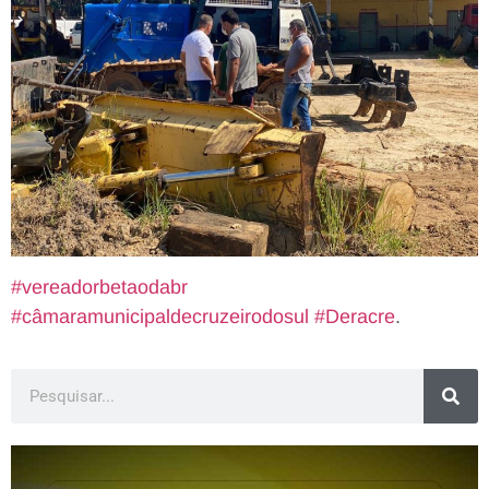
#vereadorbetaodabr
#câmaramunicipaldecruzeirodosul
#Deracre
.