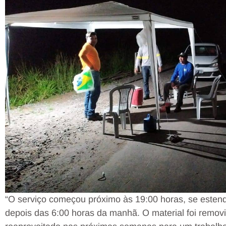
“O serviço começou próximo às 19:00 horas, se estende
depois das 6:00 horas da manhã. O material foi remov