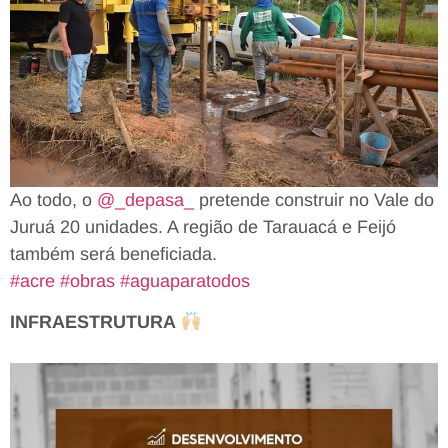
Ao todo, o
@_depasa_
pretende construir no Vale do
Juruá 20 unidades. A região de Tarauacá e Feijó
também será beneficiada.
#acre
#obras
#aguaparatodos
INFRAESTRUTURA
⠀
⠀