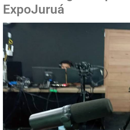
ExpoJuruá