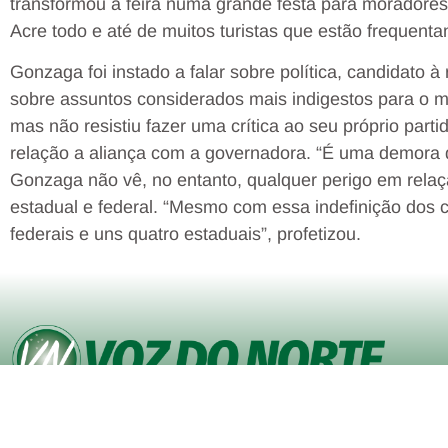
transformou a feira numa grande festa para moradores 
Acre todo e até de muitos turistas que estão frequent
Gonzaga foi instado a falar sobre política, candidato 
sobre assuntos considerados mais indigestos para o 
mas não resistiu fazer uma crítica ao seu próprio part
relação a aliança com a governadora. “É uma demora q
Gonzaga não vê, no entanto, qualquer perigo em relaç
estadual e federal. “Mesmo com essa indefinição dos 
federais e uns quatro estaduais”, profetizou.
© Copyright VOZ DO NORTE – Todos os direitos reservados. Site
desenvolvido pela
Agência iVisualNet – Design Gráfico e Web