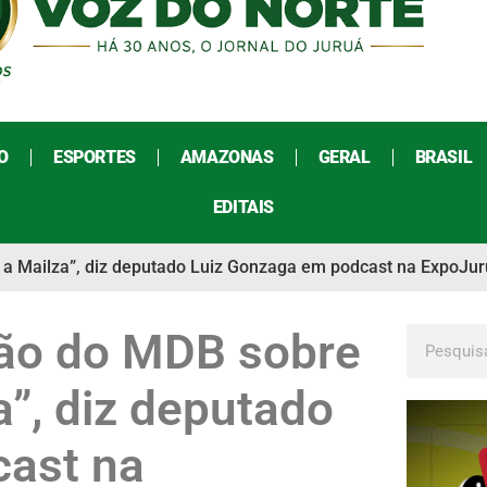
O
ESPORTES
AMAZONAS
GERAL
BRASIL
EDITAIS
m a Mailza”, diz deputado Luiz Gonzaga em podcast na ExpoJu
ção do MDB sobre
a”, diz deputado
cast na