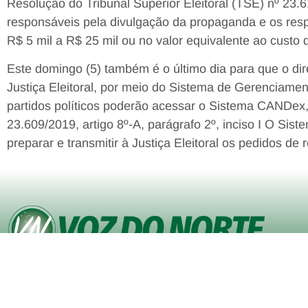
Resolução do Tribunal Superior Eleitoral (TSE) nº 23
responsáveis pela divulgação da propaganda e os resp
R$ 5 mil a R$ 25 mil ou no valor equivalente ao custo
Este domingo (5) também é o último dia para que o di
Justiça Eleitoral, por meio do Sistema de Gerenciamen
partidos políticos poderão acessar o Sistema CANDex
23.609/2019, artigo 8º-A, parágrafo 2º, inciso I O Sis
preparar e transmitir à Justiça Eleitoral os pedidos de 
© Copyright VOZ DO NORTE – Todos os direitos reservados. Site
desenvolvido pela
Agência iVisualNet – Design Gráfico e Web