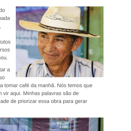
ido
chada
,
dutos
rsos
mou.
tar a
so
para tomar café da manhã. Nós temos que
m vir aqui. Minhas palavras são de
idade de priorizar essa obra para gerar