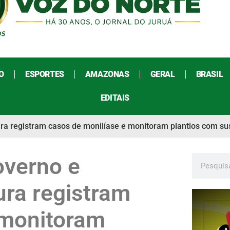
O
ESPORTES
AMAZONAS
GERAL
BRASIL
EDITAIS
tura registram casos de monilíase e monitoram plantios com s
overno e
ura registram
 monitoram