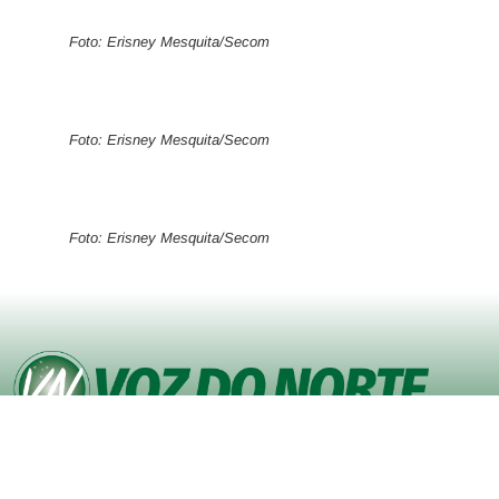
Foto: Erisney Mesquita/Secom
Foto: Erisney Mesquita/Secom
Foto: Erisney Mesquita/Secom
© Copyright VOZ DO NORTE – Todos os direitos reservados. Site
desenvolvido pela
Agência iVisualNet – Design Gráfico e Web