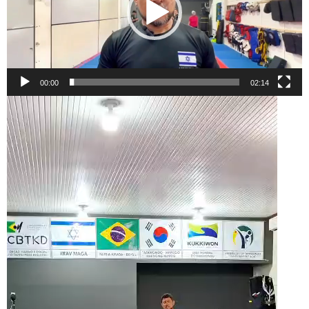
00:00
02:14
Tocador
de
vídeo