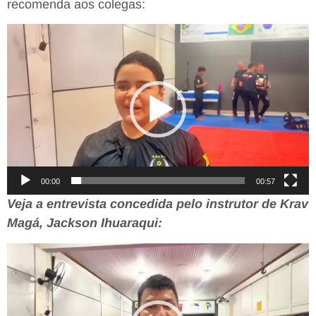
recomenda aos colegas:
Tocador
de
vídeo
00:00
00:57
Veja a entrevista concedida pelo instrutor de Krav
Magá, Jackson Ihuaraqui:
Tocador
de
vídeo