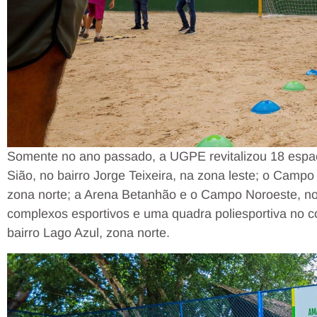
Somente no ano passado, a UGPE revitalizou 18 espaç
Sião, no bairro Jorge Teixeira, na zona leste; o Camp
zona norte; a Arena Betanhão e o Campo Noroeste, no 
complexos esportivos e uma quadra poliesportiva no co
bairro Lago Azul, zona norte.