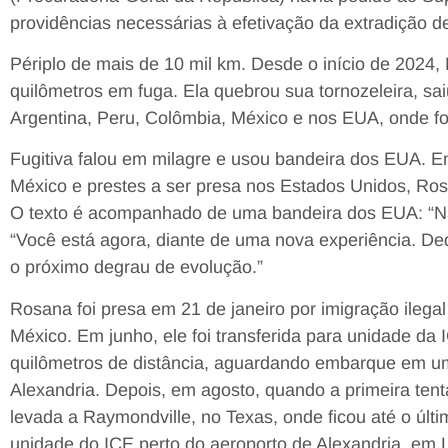
providências necessárias à efetivação da extradição 
Périplo de mais de 10 mil km. Desde o início de 2024,
quilômetros em fuga. Ela quebrou sua tornozeleira, sa
Argentina, Peru, Colômbia, México e nos EUA, onde foi 
Fugitiva falou em milagre e usou bandeira dos EUA. E
México e prestes a ser presa nos Estados Unidos, Ros
O texto é acompanhado de uma bandeira dos EUA: “Não
“Você está agora, diante de uma nova experiência. Ded
o próximo degrau de evolução.”
Rosana foi presa em 21 de janeiro por imigração ilegal
México. Em junho, ele foi transferida para unidade da
quilômetros de distância, aguardando embarque em um
Alexandria. Depois, em agosto, quando a primeira tenta
levada a Raymondville, no Texas, onde ficou até o últi
unidade do ICE perto do aeroporto de Alexandria, em L