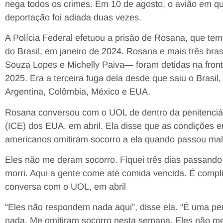
nega todos os crimes. Em 10 de agosto, o avião em que
deportação foi adiada duas vezes.
A Polícia Federal efetuou a prisão de Rosana, que te
do Brasil, em janeiro de 2024. Rosana e mais três bras
Souza Lopes e Michelly Paiva— foram detidas na front
2025. Era a terceira fuga dela desde que saiu o Brasil,
Argentina, Colômbia, México e EUA.
Rosana conversou com o UOL de dentro da penitenciár
(ICE) dos EUA, em abril. Ela disse que as condições e
americanos omitiram socorro a ela quando passou mal
Eles não me deram socorro. Fiquei três dias passan
morri. Aqui a gente come até comida vencida. É compl
conversa com o UOL, em abril
“Eles não respondem nada aqui”, disse ela. “É uma per
nada. Me omitiram socorro nesta semana. Eles não m