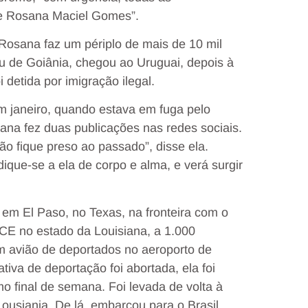
de Rosana Maciel Gomes”.
 Rosana faz um périplo de mais de 10 mil
iu de Goiânia, chegou ao Uruguai, depois à
detida por imigração ilegal.
m janeiro, quando estava em fuga pelo
ana fez duas publicações nas redes sociais.
 fique preso ao passado”, disse ela.
ique-se a ela de corpo e alma, e verá surgir
 em El Paso, no Texas, na fronteira com o
 ICE no estado da Louisiana, a 1.000
 avião de deportados no aeroporto de
tiva de deportação foi abortada, ela foi
mo final de semana. Foi levada de volta à
ousiania. De lá, embarcou para o Brasil.