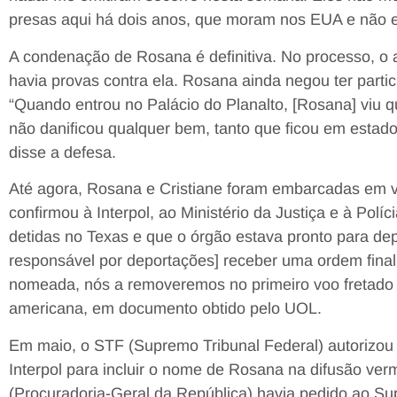
presas aqui há dois anos, que moram nos EUA e não 
A condenação de Rosana é definitiva. No processo, o 
havia provas contra ela. Rosana ainda negou ter parti
“Quando entrou no Palácio do Planalto, [Rosana] viu 
não danificou qualquer bem, tanto que ficou em estad
disse a defesa.
Até agora, Rosana e Cristiane foram embarcadas em vo
confirmou à Interpol, ao Ministério da Justiça e à Polí
detidas no Texas e que o órgão estava pronto para dep
responsável por deportações] receber uma ordem final
nomeada, nós a removeremos no primeiro voo fretado di
americana, em documento obtido pelo UOL.
Em maio, o STF (Supremo Tribunal Federal) autorizou 
Interpol para incluir o nome de Rosana na difusão v
(Procuradoria-Geral da República) havia pedido ao Su