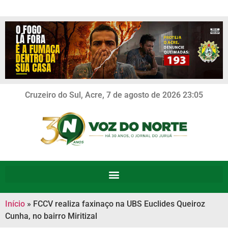
Cruzeiro do Sul, Acre, 7 de agosto de 2026 23:05
Início
»
FCCV realiza faxinaço na UBS Euclides Queiroz
Cunha, no bairro Miritizal