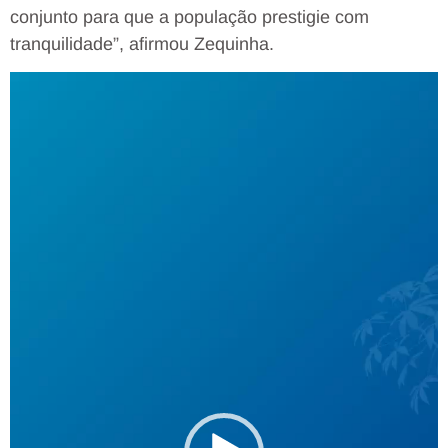
conjunto para que a população prestigie com
tranquilidade”, afirmou Zequinha.
Tocador
de
vídeo