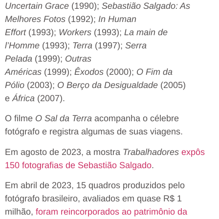
Uncertain Grace
(1990);
Sebastião Salgado: As
Melhores Fotos
(1992);
In Human
Effort
(1993);
Workers
(1993);
La main de
l’Homme
(1993);
Terra
(1997);
Serra
Pelada
(1999);
Outras
Américas
(1999);
Êxodos
(2000);
O Fim da
Pólio
(2003);
O Berço da Desigualdade
(2005)
e
África
(2007).
O filme
O Sal da Terra
acompanha o célebre
fotógrafo e registra algumas de suas viagens.
Em agosto de 2023, a mostra
Trabalhadores
expôs
150 fotografias de Sebastião Salgado
.
Em abril de 2023, 15 quadros produzidos pelo
fotógrafo brasileiro, avaliados em quase R$ 1
milhão,
foram reincorporados ao patrimônio da