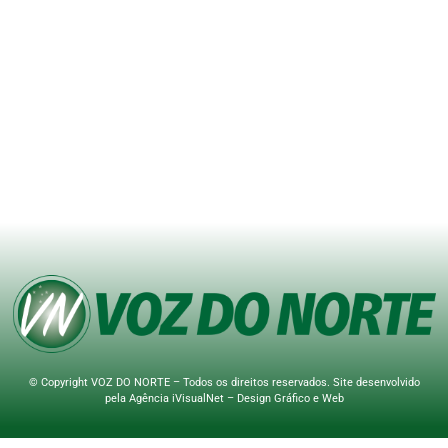
© Copyright VOZ DO NORTE – Todos os direitos reservados. Site desenvolvido
pela
Agência iVisualNet – Design Gráfico e Web