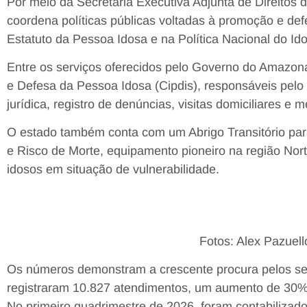
Por meio da Secretaria Executiva Adjunta de Direitos 
coordena políticas públicas voltadas à promoção e def
Estatuto da Pessoa Idosa e na Política Nacional do Id
Entre os serviços oferecidos pelo Governo do Amazon
e Defesa da Pessoa Idosa (Cipdis), responsáveis pelo 
jurídica, registro de denúncias, visitas domiciliares e m
O estado também conta com um Abrigo Transitório par
e Risco de Morte, equipamento pioneiro na região Nor
idosos em situação de vulnerabilidade.
Fotos: Alex Pazue
Os números demonstram a crescente procura pelos ser
registraram 10.827 atendimentos, um aumento de 30%
No primeiro quadrimestre de 2026, foram contabiliza