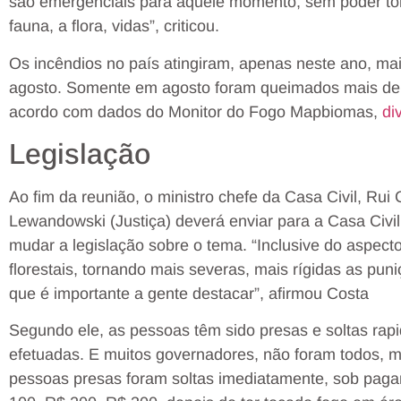
são emergenciais para aquele momento, sem poder toma
fauna, a flora, vidas”, criticou.
Os incêndios no país atingiram, apenas neste ano, mai
agosto. Somente em agosto foram queimados mais de 
acordo com dados do Monitor do Fogo Mapbiomas,
di
Legislação
Ao fim da reunião, o ministro chefe da Casa Civil, Rui
Lewandowski (Justiça) deverá enviar para a Casa Civ
mudar a legislação sobre o tema. “Inclusive do aspecto
florestais, tornando mais severas, mais rígidas as pu
que é importante a gente destacar”, afirmou Costa
Segundo ele, as pessoas têm sido presas e soltas rap
efetuadas. E muitos governadores, não foram todos, 
pessoas presas foram soltas imediatamente, sob pagame