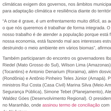
climáticas exigem dos governos, nos âmbitos municipal,
para adaptação climática e resiliência diante do territ
“A crise é grave, é um enfrentamento muito difícil, as
o que nós queremos é trabalhar de forma integrada. O
nosso trabalho é de atender a população porque está 
nossa economia, está fazendo mal aos interesses estrat
destruindo o meio ambiente em vários biomas”, afirmou
Também participaram do encontro os governadores Iban
Riedel (Mato Grosso do Sul), Wilson Lima (Amazonas)
(Tocantins) e Antonio Denarium (Roraima), além dosvi
(Rondônia) e Antônio Pinheiro Teles Júnior (Amapá). 
ministros Rui Costa (Casa Civil) Marina Silva (Meio A
Segurança Pública), Simone Tebet (Planejamento), Alex
Waldez Góes (Desenvolvimento Regional). O president
no Maranhão, onde
assinou termo de conciliação
com a