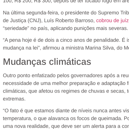
100, R$ 200, R$ 300, depois de ter tocado fogo em ár
Na última segunda-feira, o presidente do Supremo Tri
de Justiça (CNJ), Luís Roberto Barroso,
cobrou de ju
“seriedade” no país, aplicando punições mais severas.
“A pena hoje é de dois a cinco anos de penalidade. É
mudança na lei”, afirmou a ministra Marina Silva, do
Mudanças climáticas
Outro ponto enfatizado pelos governadores após a reun
necessidade de uma melhor preparação e adaptação f
climáticas, que afetou os regimes de chuvas e secas,
extremas.
“O fato é que estamos diante de níveis nunca antes v
temperatura, o que alavanca os focos de queimada. Por
uma nova realidade, que deve ser um alerta para a c