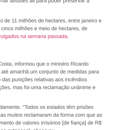
r atitudes ali para poder preservar a
s de 11 milhões de hectares, entre janeiro e
cinco milhões e meio de hectares, de
vulgados na semana passada
.
 Costa, informou que o ministro Ricardo
il até amanhã um conjunto de medidas para
 das punições relativas aos incêndios
nições, mas foi uma reclamação unânime e
idamente. “Todos os estados têm prisões
mas muitos reclamaram da forma com que as
nto de valores irrisórios [de fiança] de R$