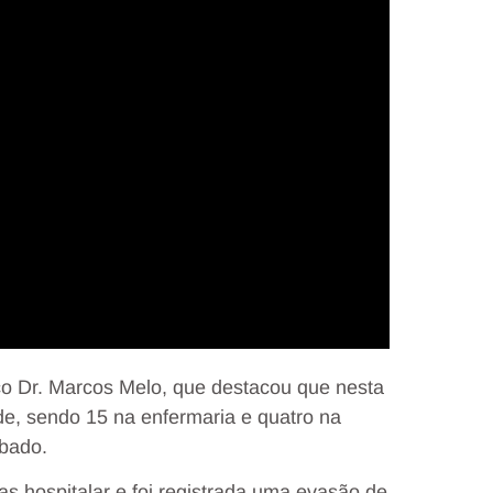
ico Dr. Marcos Melo, que destacou que nesta
ade, sendo 15 na enfermaria e quatro na
ubado.
as hospitalar e foi registrada uma evasão de