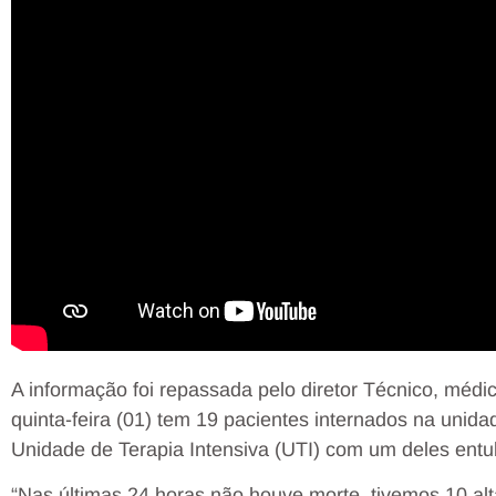
A informação foi repassada pelo diretor Técnico, méd
quinta-feira (01) tem 19 pacientes internados na unid
Unidade de Terapia Intensiva (UTI) com um deles ent
“Nas últimas 24 horas não houve morte, tivemos 10 alt