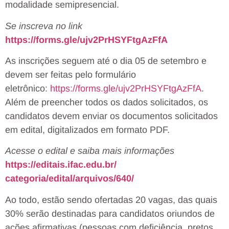
modalidade semipresencial.
Se inscreva no link
https://forms.gle/
ujv2PrHSYFtgAzFfA
As inscrições seguem até o dia 05 de setembro e
devem ser feitas pelo formulário
eletrônico:
https://forms.gle/
ujv2PrHSYFtgAzFfA
.
Além de preencher todos os dados solicitados, os
candidatos devem enviar os documentos solicitados
em edital, digitalizados em formato PDF.
Acesse o edital e saiba mais informações
https://editais.ifac.edu.br/
categoria/edital/arquivos/640/
Ao todo, estão sendo ofertadas 20 vagas, das quais
30% serão destinadas para candidatos oriundos de
ações afirmativas (pessoas com deficiência, pretos,