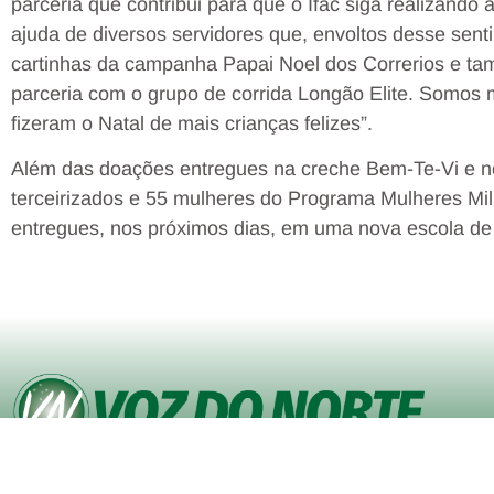
parceria que contribui para que o Ifac siga realizand
ajuda de diversos servidores que, envoltos desse sent
cartinhas da campanha Papai Noel dos Correrios e t
parceria com o grupo de corrida Longão Elite. Somos m
fizeram o Natal de mais crianças felizes”.
Além das doações entregues na creche Bem-Te-Vi e no 
terceirizados e 55 mulheres do Programa Mulheres Mil
entregues, nos próximos dias, em uma nova escola de
© Copyright VOZ DO NORTE – Todos os direitos reservados. Site