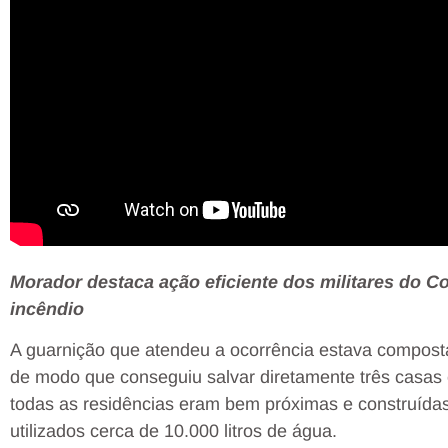
Morador destaca ação eficiente dos militares do 
incêndio
A guarnição que atendeu a ocorrência estava composta 
de modo que conseguiu salvar diretamente três casas e 
todas as residências eram bem próximas e construída
utilizados cerca de 10.000 litros de água.