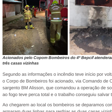
Acionados pelo Copom Bombeiros do 4º Bepcif atenderam
três casas vizinhas
Segundo as informações o incêndio teve início por v
o Corpo de Bombeiros foi acionado, via Comando de O
sargento BM Alisson, que comandou a operação de so
ao fogo teve perca total e o trabalho conseguiu salvar 
Ao chegarem ao local os bombeiros se deparamos com
armaram duas linhas para resfriar as duas casas vizi