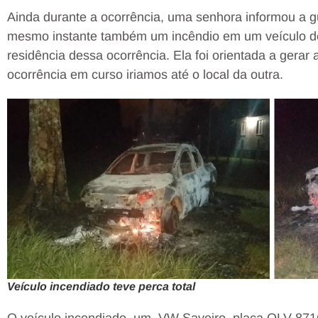
Ainda durante a ocorrência, uma senhora informou a 
mesmo instante também um incêndio em um veículo d
residência dessa ocorrência. Ela foi orientada a gerar
ocorrência em curso iriamos até o local da outra.
Veículo incendiado teve perca total
O veículo incendiado, um VW Saveiro, placa QLV 8716,