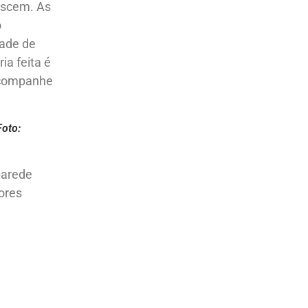
escem. As
o
ade de
a feita é
 acompanhe
Foto:
parede
ores