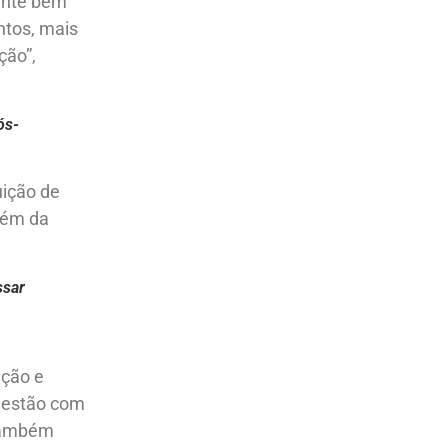
ente bem
ntos, mais
ção”,
ós-
uição de
além da
ssar
ação e
 gestão com
 também