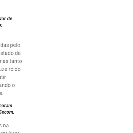
dor de
o:
adas pelo
Estado de
ias tanto
uzeiro do
tir
ando o
s.
emoram
/Secom.
s na