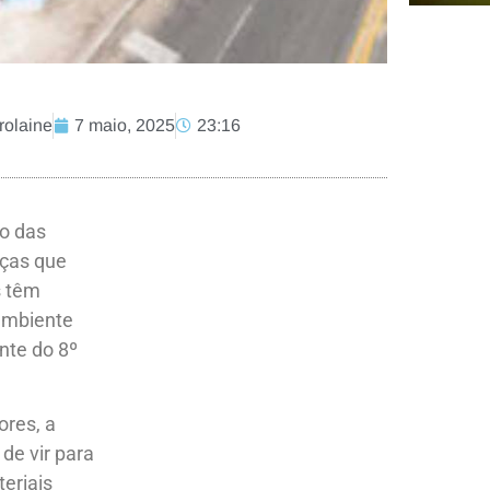
rolaine
7 maio, 2025
23:16
o das
nças que
s têm
ambiente
nte do 8º
ores, a
de vir para
teriais