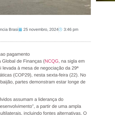
ncia Brasi
25 novembro, 2024
3:46 pm
o ao pagamento
 Global de Finanças (
NCQG
, na sigla em
foi levada à mesa de negociação da 29ª
icas (COP29), nesta sexta-feira (22). No
rbaijão, partes demonstram estar longe de
olvidos assumam a liderança do
desenvolvimento”, a partir de uma ampla
ltilaterais, incluindo fontes alternativas. O