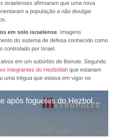
res israelenses afirmaram que uma nova
orientaram a população a não divulgar
os
.
tos em solo israelense
. Imagens
amento do sistema de defesa conhecido como
 controlado por Israel.
a alvos em um subúrbio de Beirute. Segundo
vo integrantes do Hezbollah
que estariam
u uma trégua que estava em vigor no