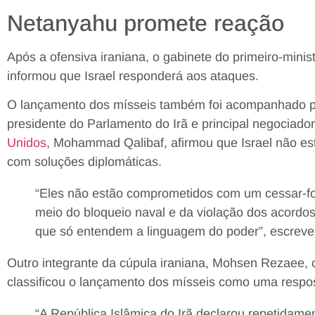
Netanyahu promete reação
Após a ofensiva iraniana, o gabinete do primeiro-minis
informou que Israel responderá aos ataques.
O lançamento dos mísseis também foi acompanhado po
presidente do Parlamento do Irã e principal negociad
Unidos
, Mohammad Qalibaf, afirmou que Israel não e
com soluções diplomáticas.
“Eles não estão comprometidos com um cessar-fo
meio do bloqueio naval e da violação dos acordo
que só entendem a linguagem do poder”, escreveu
Outro integrante da cúpula iraniana, Mohsen Rezaee, c
classificou o lançamento dos mísseis como uma respos
“A República Islâmica do Irã declarou repetidame