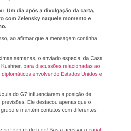
ou.
Um dia após a divulgação da carta,
tro com Zelensky naquele momento e
no.
russo, ao afirmar que a mensagem continha
ximas semanas, o enviado especial da Casa
d Kushner,
para discussões relacionadas ao
s diplomáticos envolvendo Estados Unidos e
úpula do G7 influenciarem a posição de
r previsões.
Ele destacou apenas que o
o grupo e mantém contatos com diferentes
e por dentro de tudo! Basta acessar o
canal