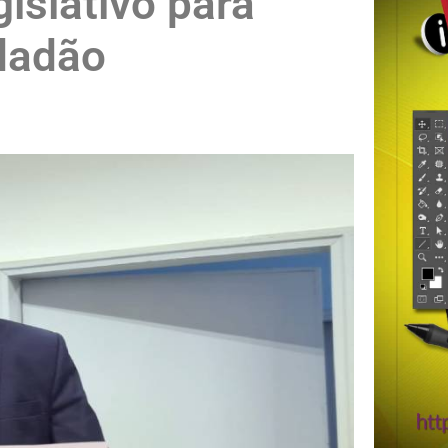
islativo para
idadão